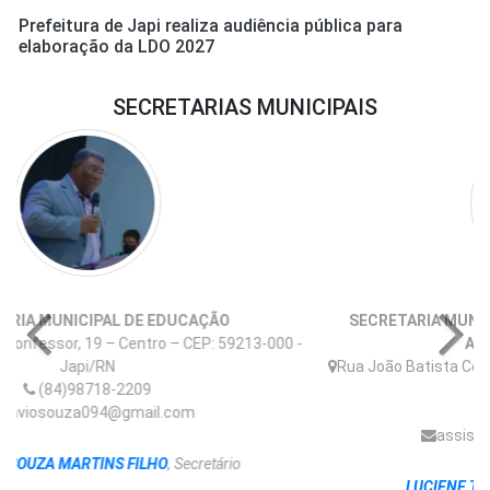
Prefeitura de Japi realiza audiência pública para
elaboração da LDO 2027
SECRETARIAS MUNICIPAIS
SECRETARIA MUNICIPAL DE TRABALHO, HABITAÇÃO E
-
ASSISTÊNCIA SOCIAL
Rua João Batista Confessor, 19 – Centro – CEP: 59213-000 -
Japi/RN
(84)98607-0621
assistenciajapi2022@gmail.com
LUCIENE TEIXEIRA FELICIANO
, Secretária