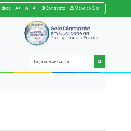
lidade
A+
A
A-
Contraste
Mapa do Site