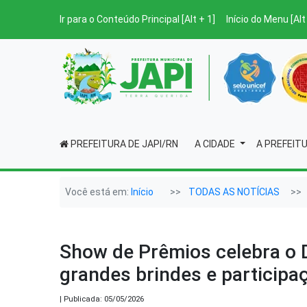
Ir para o Conteúdo Principal [Alt + 1]
Início do Menu [Alt
PREFEITURA DE JAPI/RN
A CIDADE
A PREFEIT
Você está em:
Início
TODAS AS NOTÍCIAS
Show de Prêmios celebra o 
grandes brindes e particip
| Publicada: 05/05/2026